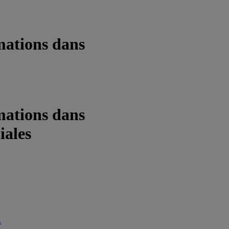
rmations dans
rmations dans
iales
.