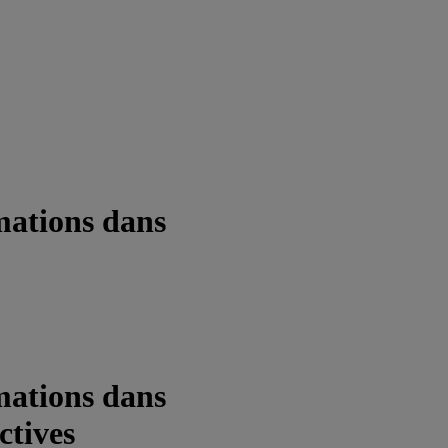
rmations dans
rmations dans
ctives