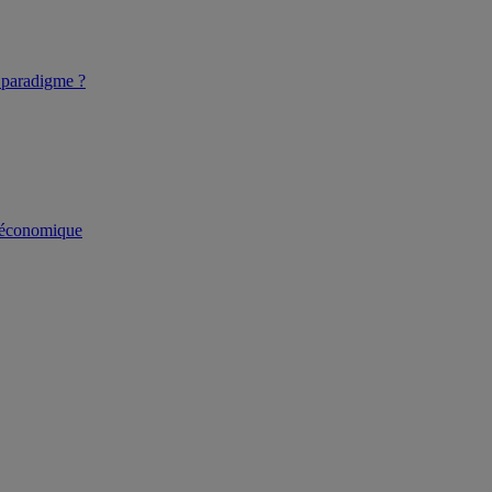
u paradigme ?
soéconomique