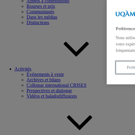
Appels à contributions
Bourses et prix
Communiqués
Dans les médias
Distinctions
Préférence
Nous utilis
votre expér
fréquentati
Préf
Activités
Événements à venir
Archives et bilans
Colloque international CRISES
Perspectives et dialogue
Vidéos et baladodiffusions