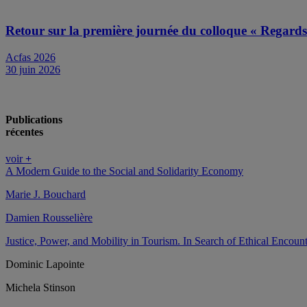
Retour sur la première journée du colloque « Regards.
Acfas 2026
30 juin 2026
Publications
récentes
voir
+
A Modern Guide to the Social and Solidarity Economy
Marie J. Bouchard
Damien Rousselière
Justice, Power, and Mobility in Tourism. In Search of Ethical Encount
Dominic Lapointe
Michela Stinson