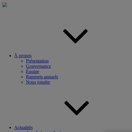
Aller
au
contenu
principal
À propos
Présentation
Gouvernance
Équipe
Rapports annuels
Nous joindre
Actualités