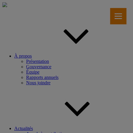
Aller
au
contenu
principal
À propos
Présentation
Gouvernance
Équipe
Rapports annuels
Nous joindre
Actualités