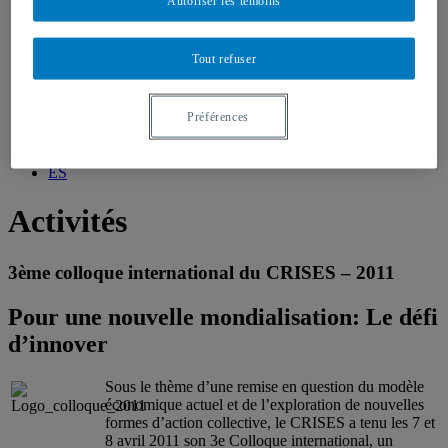
Autoriser les témoins
Tout refuser
Publications
Publications des membres
Préférences
Cahiers du CRISES
Autres Publications
EN
ES
Activités
3ème colloque international du CRISES – 2011
Pour une nouvelle mondialisation: Le défi
d’innover
Sous le thème d’une remise en question du modèle
économique actuel et de l’exploration de nouvelles
formes d’action collective, le CRISES a tenu les 7 et
8 avril 2011 son 3e Colloque international, un