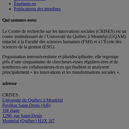
Étudiants-es
Publications des membres
Qui sommes-nous
Le Centre de recherche sur les innovations sociales (CRISES) est un
centre institutionnel de l’Université du Québec à Montréal (UQAM)
rattaché à la Faculté des sciences humaines (FSH) et à l’École des
sciences de la gestion (ESG).
Organisation interuniversitaire et pluridisciplinaire, elle regroupe
près d’
une c
inquantaine
de
chercheurs
-euses
réguliers
-ères
et de
nombreux
-ses
collaborateurs
-rices
qui étudient et analysent
principalement « les innovations et les transformations sociales ».
adresse
CRISES
Université du Québec à Montréal
Pavillon Saint-Denis (AB)
10è étage
1290, rue Saint-Denis
Montréal (Québec) H2X 3J7