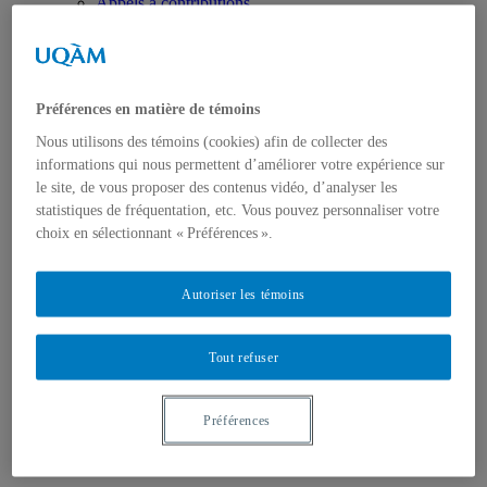
Appels à contributions
Bourses et prix
Communiqués
Dans les médias
Distinctions
Préférences en matière de témoins
Nous utilisons des témoins (cookies) afin de collecter des
informations qui nous permettent d’améliorer votre expérience sur
le site, de vous proposer des contenus vidéo, d’analyser les
statistiques de fréquentation, etc. Vous pouvez personnaliser votre
choix en sélectionnant « Préférences ».
Activités
Événements à venir
Archives et bilans
Autoriser les témoins
Colloque international CRISES
Perspectives et dialogue
Vidéos et baladodiffusions
Tout refuser
Préférences