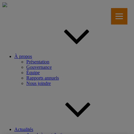
Aller
au
contenu
principal
À propos
Présentation
Gouvernance
Équipe
Rapports annuels
Nous joindre
Actualités