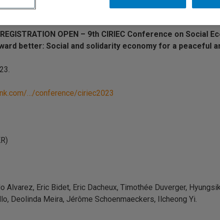
REGISTRATION OPEN – 9th
CIRIEC
Conference on Social E
rward better: Social and solidarity economy for a peaceful an
23.
ink.com/…/conference/ciriec2023
KR)
 Alvarez, Eric Bidet, Eric Dacheux, Timothée Duverger, Hyungsik
lo, Deolinda Meira, Jérôme Schoenmaeckers, Ilcheong Yi.