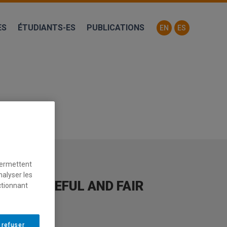
ES
ÉTUDIANTS-ES
PUBLICATIONS
EN
ES
permettent
nalyser les
 A PEACEFUL AND FAIR
ctionnant
 refuser