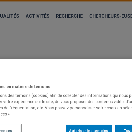
UALITÉS
ACTIVITÉS
RECHERCHE
CHERCHEURS-EUS
ces en matière de témoins
sons des témoins (cookies) afin de collecter des informations qui nous 
r votre expérience sur le site, de vous proposer des contenus vidéo, d’a
OCIAL AND SOLIDARITY ECONOMY FOR
es de fréquentation, etc. Vous pouvez personnaliser votre choix en séle
ces ».
érences
Autoriser les témoins
Tout