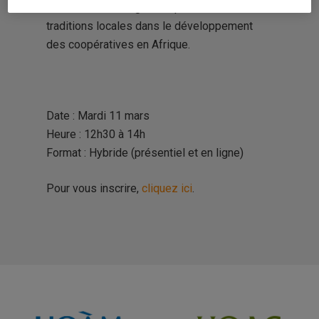
moderne et les règles inspirées des
traditions locales dans le développement
des coopératives en Afrique.
Date : Mardi 11 mars
Heure : 12h30 à 14h
Format : Hybride (présentiel et en ligne)
Pour vous inscrire,
cliquez ici
.