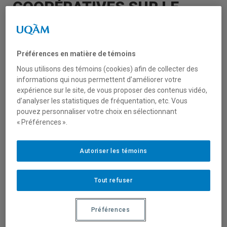
COOPÉRATIVES SUR LE
CONTINENT AFRICAIN :
ENTRE LE DROIT MODERNE
Préférences en matière de témoins
Nous utilisons des témoins (cookies) afin de collecter des
ET LES RÈGLES INSPIRÉES
informations qui nous permettent d’améliorer votre
expérience sur le site, de vous proposer des contenus vidéo,
DES TRADITIONS LOCALES
d’analyser les statistiques de fréquentation, etc. Vous
pouvez personnaliser votre choix en sélectionnant
« Préférences ».
La Chaire de coopération Desjardins-Guy
Bernier, le CIRIEC-Canada, le CRISES et le
Autoriser les témoins
Réseau de recherche en économie sociale et
solidaire (RRESS) vous invitent à un
séminaire animé par Willy Tadjudje,
Tout refuser
spécialiste du droit coopératif et de
l’économie sociale et solidaire. Il abordera
Préférences
les enjeux liés à l’articulation entre le droit