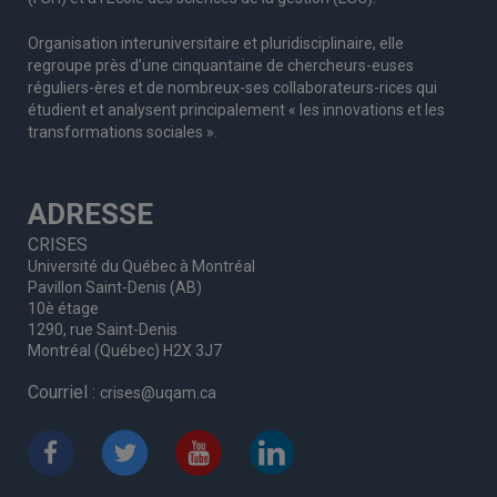
Organisation interuniversitaire et pluridisciplinaire, elle
regroupe
près d’
une c
inquantaine
de
chercheurs
-euses
réguliers
-ères
et de nombreux
-ses
collaborateurs
-rices
qui
étudient et analysent principalement « les innovations et les
transformations sociales ».
ADRESSE
CRISES
Université du Québec à Montréal
Pavillon Saint-Denis (AB)
10è étage
1290, rue Saint-Denis
Montréal (Québec) H2X 3J7
Courriel :
crises@uqam.ca