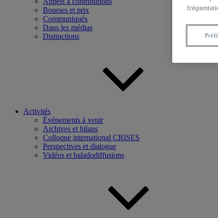
Appels à contributions
fréquentati
Bourses et prix
Communiqués
Dans les médias
Distinctions
Préf
Activités
Événements à venir
Archives et bilans
Colloque international CRISES
Perspectives et dialogue
Vidéos et baladodiffusions