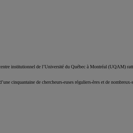
centre institutionnel de l’Université du Québec à Montréal (UQAM) ratt
d’
une c
inquantaine
de
chercheurs
-euses
réguliers
-ères
et de nombreux
-