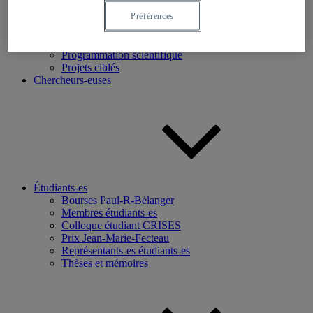
Préférences
Recherche
Axes de recherche
Base de données
Programmation scientifique
Projets ciblés
Chercheurs-euses
Étudiants-es
Bourses Paul-R-Bélanger
Membres étudiants-es
Colloque étudiant CRISES
Prix Jean-Marie-Fecteau
Représentants-es étudiants-es
Thèses et mémoires