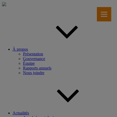
Aller
au
contenu
principal
À propos
Présentation
Gouvernance
Équipe
Rapports annuels
Nous joindre
Actualités