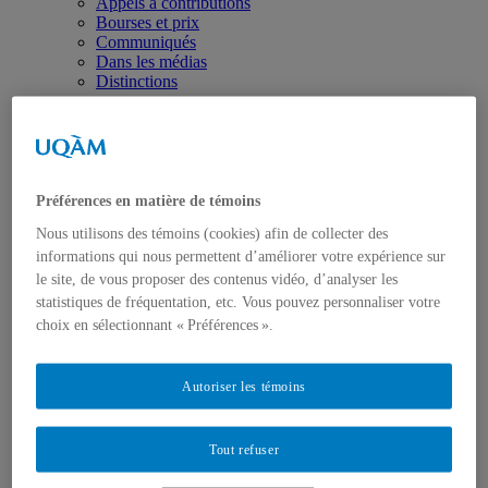
Appels à contributions
Bourses et prix
Communiqués
Dans les médias
Distinctions
Préférences en matière de témoins
Nous utilisons des témoins (cookies) afin de collecter des
Activités
informations qui nous permettent d’améliorer votre expérience sur
Événements à venir
le site, de vous proposer des contenus vidéo, d’analyser les
Archives et bilans
statistiques de fréquentation, etc. Vous pouvez personnaliser votre
Colloque international CRISES
choix en sélectionnant « Préférences ».
Perspectives et dialogue
Vidéos et baladodiffusions
Autoriser les témoins
Tout refuser