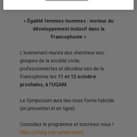
Symposium international de l’OFDIG :
« Égalité femmes-hommes : moteur du
développement inclusif dans la
Francophonie »
L’évènement réunira des chercheur·ses,
groupes de la société civile,
professionnel·les et décideur·ses de la
Francophonie les
11 et 12 octobre
prochains, à l’
UQAM
.
Le Symposium aura lieu sous forme hybride
(en présentiel et en ligne).
Consultez le programme et inscrivez-vous !
https://ofdig.org/symposium/