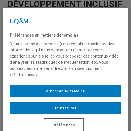
DÉVELOPPEMENT INCLUSIF
DANS LA FRANCOPHONIE
A
VOS AGENDAS !
Préférences en matière de témoins
Nous utilisons des témoins (cookies) afin de collecter des
informations qui nous permettent d’améliorer votre
expérience sur le site, de vous proposer des contenus vidéo,
d’analyser les statistiques de fréquentation, etc. Vous
pouvez personnaliser votre choix en sélectionnant
« Préférences ».
Autoriser les témoins
Marie Langevin
, codirectrice de
Tout refuser
l’Observatoire francophone pour le
développement inclusif par le genre (OFDIG),
Préférences
membre du
CRISES
, vous invite au 1er