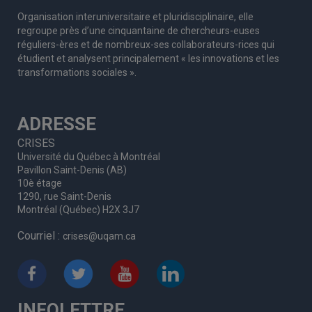
Organisation interuniversitaire et pluridisciplinaire, elle
regroupe
près d’
une c
inquantaine
de
chercheurs
-euses
réguliers
-ères
et de nombreux
-ses
collaborateurs
-rices
qui
étudient et analysent principalement « les innovations et les
transformations sociales ».
ADRESSE
CRISES
Université du Québec à Montréal
Pavillon Saint-Denis (AB)
10è étage
1290, rue Saint-Denis
Montréal (Québec) H2X 3J7
Courriel :
crises@uqam.ca
INFOLETTRE