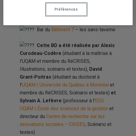
.
Préférences
Mercredi 17 avril 2024, de 17h à
19h
Bar du
Bâtiment 7
– les sans-taverne
.
Cette BD a été réalisée par Alexis
Curodeau-Codère
(étudiant à la maîtrise à
l’UQAM et membre du RéCRISES,
Illustrations, scénario et textes),
David
Grant-Poitras
(étudiant au doctorat à
l’
UQAM | Université du Québec à Montréal
et
membre du RéCRISES, Scénario et textes)
et
Sylvain A. Lefèvre
(professeur à l’
ESG
UQAM | École des sciences de la gestion
et
directeur du
Centre de recherche sur les
innovations sociales – CRISES
, Scénario et
textes).