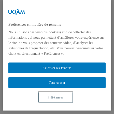
Appels à contributions
Bourses et prix
Communiqués
Dans les médias
Distinctions
Préférences en matière de témoins
Nous utilisons des témoins (cookies) afin de collecter des
informations qui nous permettent d’améliorer votre expérience sur
le site, de vous proposer des contenus vidéo, d’analyser les
statistiques de fréquentation, etc. Vous pouvez personnaliser votre
choix en sélectionnant « Préférences ».
Activités
Événements à venir
Archives et bilans
Autoriser les témoins
Colloque international CRISES
Perspectives et dialogue
Vidéos et baladodiffusions
Tout refuser
Préférences