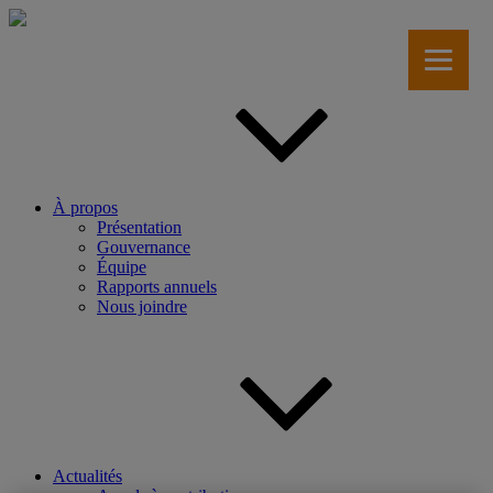
Aller
au
contenu
principal
À propos
Présentation
Gouvernance
Équipe
Rapports annuels
Nous joindre
Actualités