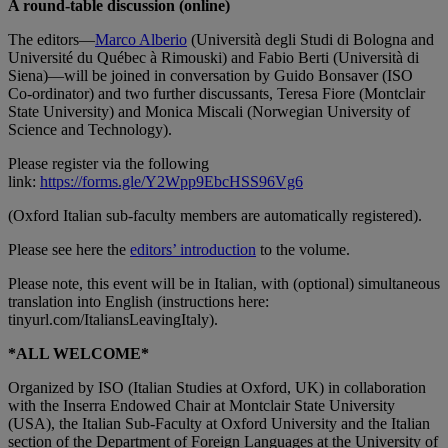
A round-table discussion (online)
The editors—
Marco Alberio
(Università degli Studi di Bologna and
Université du Québec à Rimouski) and Fabio Berti (Università di
Siena)—will be joined in conversation by Guido Bonsaver (ISO
Co-ordinator) and two further discussants, Teresa Fiore (Montclair
State University) and Monica Miscali (Norwegian University of
Science and Technology).
Please register via the following
link:
https://forms.gle/Y2Wpp9EbcHSS96Vg6
(Oxford Italian sub-faculty members are automatically registered).
Please see here the
editors’ introduction
to the volume.
Please note, this event will be in Italian, with (optional) simultaneous
translation into English (instructions here:
tinyurl.com/ItaliansLeavingItaly).
*ALL WELCOME*
Organized by ISO (Italian Studies at Oxford, UK) in collaboration
with the Inserra Endowed Chair at Montclair State University
(USA), the Italian Sub-Faculty at Oxford University and the Italian
section of the Department of Foreign Languages at the University of