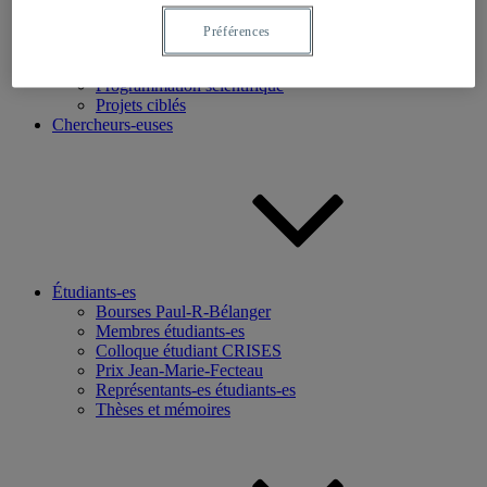
Recherche
Préférences
Axes de recherche
Base de données
Programmation scientifique
Projets ciblés
Chercheurs-euses
Étudiants-es
Bourses Paul-R-Bélanger
Membres étudiants-es
Colloque étudiant CRISES
Prix Jean-Marie-Fecteau
Représentants-es étudiants-es
Thèses et mémoires