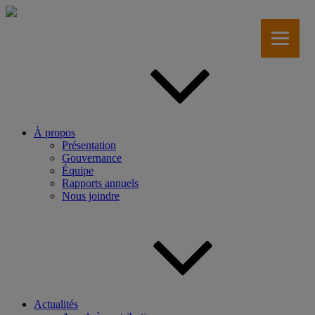
Aller
au
contenu
principal
À propos
Présentation
Gouvernance
Équipe
Rapports annuels
Nous joindre
Actualités