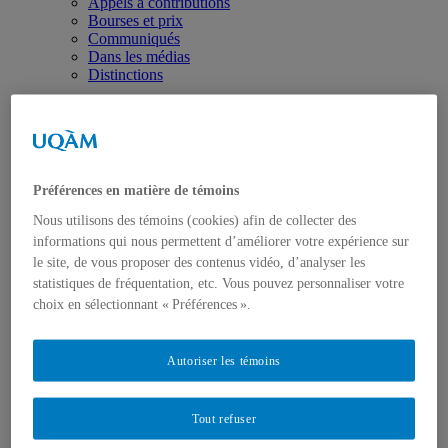
Appels à contributions
Bourses et prix
Communiqués
Dans les médias
Distinctions
Préférences en matière de témoins
Nous utilisons des témoins (cookies) afin de collecter des
Activités
informations qui nous permettent d’améliorer votre expérience sur
Événements à venir
le site, de vous proposer des contenus vidéo, d’analyser les
Archives et bilans
Colloque international CRISES
statistiques de fréquentation, etc. Vous pouvez personnaliser votre
Perspectives et dialogue
choix en sélectionnant « Préférences ».
Vidéos et baladodiffusions
Autoriser les témoins
Tout refuser