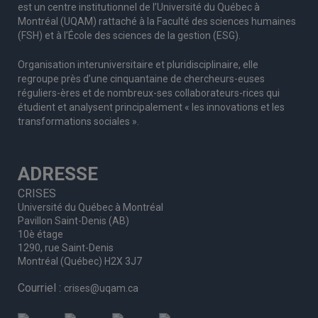
est un centre institutionnel de l’Université du Québec à
Montréal (UQAM) rattaché à la Faculté des sciences humaines
(FSH) et à l’École des sciences de la gestion (ESG).
Organisation interuniversitaire et pluridisciplinaire, elle
regroupe
près d’
une c
inquantaine
de
chercheurs
-euses
réguliers
-ères
et de nombreux
-ses
collaborateurs
-rices
qui
étudient et analysent principalement « les innovations et les
transformations sociales ».
ADRESSE
CRISES
Université du Québec à Montréal
Pavillon Saint-Denis (AB)
10è étage
1290, rue Saint-Denis
Montréal (Québec) H2X 3J7
Courriel :
crises@uqam.ca