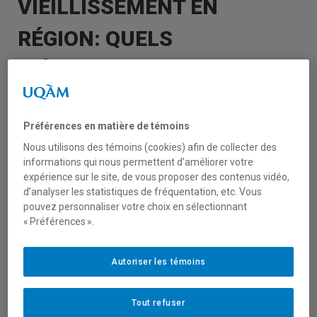
VIEILLISSEMENT EN
RÉGION: QUELS
MÉCANISMES, QUELS
IMPACTS POSSIBLES ?
Préférences en matière de témoins
Nous utilisons des témoins (cookies) afin de collecter des
Webinaire grand public
informations qui nous permettent d’améliorer votre
expérience sur le site, de vous proposer des contenus vidéo,
d’analyser les statistiques de fréquentation, etc. Vous
organisé conjointement par l’axe Politiques
pouvez personnaliser votre choix en sélectionnant
et pratiques sociales
« Préférences ».
du Centre de recherche sur les innovations
sociales (CRISES),
Autoriser les témoins
le Laboratoire vivant MaillAGE et le Living lab
Éclairage
Tout refuser