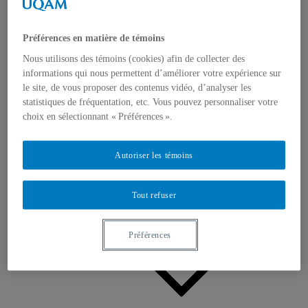
Appels à contributions
Bourses et prix
Communiqués
Préférences en matière de témoins
Dans les médias
Distinctions
Nous utilisons des témoins (cookies) afin de collecter des
informations qui nous permettent d’améliorer votre expérience sur
le site, de vous proposer des contenus vidéo, d’analyser les
statistiques de fréquentation, etc. Vous pouvez personnaliser votre
choix en sélectionnant « Préférences ».
Autoriser les témoins
Activités
Événements à venir
Archives et bilans
Colloque international CRISES
Tout refuser
Perspectives et dialogue
Vidéos et baladodiffusions
Préférences