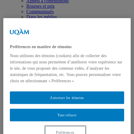
Appels à contributions
Bourses et prix
Communiqués
Dans les médias
Distinctions
Préférences en matière de témoins
Nous utilisons des témoins (cookies) afin de collecter des
informations qui nous permettent d’améliorer votre expérience sur
Activités
le site, de vous proposer des contenus vidéo, d’analyser les
Événements à venir
statistiques de fréquentation, etc. Vous pouvez personnaliser votre
Archives et bilans
choix en sélectionnant « Préférences ».
Colloque international CRISES
Perspectives et dialogue
Vidéos et baladodiffusions
Autoriser les témoins
Tout refuser
Préférences