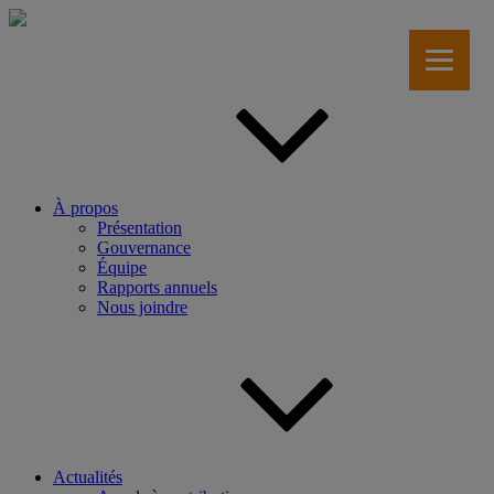
Aller
au
contenu
principal
À propos
Présentation
Gouvernance
Équipe
Rapports annuels
Nous joindre
Actualités