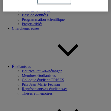
Recherche
Axes de recherche
Base de données
Programmation scientifique
Projets ciblés
Chercheurs-euses
Étudiants-es
Bourses Paul-R-Bélanger
Membres étudiants-es
Colloque étudiant CRISES
Prix Jean-Marie-Fecteau
Représentants-es étudiants-es
Thèses et mémoires