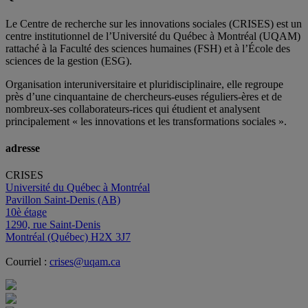
Le Centre de recherche sur les innovations sociales (CRISES) est un
centre institutionnel de l’Université du Québec à Montréal (UQAM)
rattaché à la Faculté des sciences humaines (FSH) et à l’École des
sciences de la gestion (ESG).
Organisation interuniversitaire et pluridisciplinaire, elle regroupe
près d’
une c
inquantaine
de
chercheurs
-euses
réguliers
-ères
et de
nombreux
-ses
collaborateurs
-rices
qui étudient et analysent
principalement « les innovations et les transformations sociales ».
adresse
CRISES
Université du Québec à Montréal
Pavillon Saint-Denis (AB)
10è étage
1290, rue Saint-Denis
Montréal (Québec) H2X 3J7
Courriel :
crises@uqam.ca