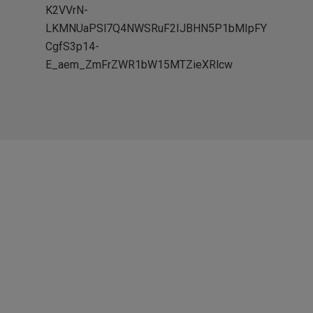
K2VVrN-
LKMNUaPSl7Q4NWSRuF2IJBHN5P1bMIpFY
CgfS3p14-
E_aem_ZmFrZWR1bW15MTZieXRlcw