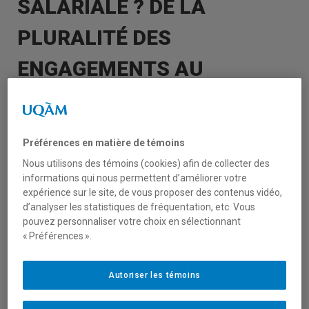
SALARIALE ? DE LA
PLURALITÉ DES
ENGAGEMENTS AU
TRAVAIL
WEBINAIRE
Préférences en matière de témoins
L’entreprise citoyenne contre la citoyenneté
Nous utilisons des témoins (cookies) afin de collecter des
salariale ? De la pluralité des engagements
informations qui nous permettent d’améliorer votre
au travail
expérience sur le site, de vous proposer des contenus vidéo,
d’analyser les statistiques de fréquentation, etc. Vous
pouvez personnaliser votre choix en sélectionnant
C’est le thème du prochain webinaire
« Préférences ».
organisé par l’axe Travail et emploi du
Centre
de recherche sur les innovations sociales –
Autoriser les témoins
CRISES
, avec le conférencier :