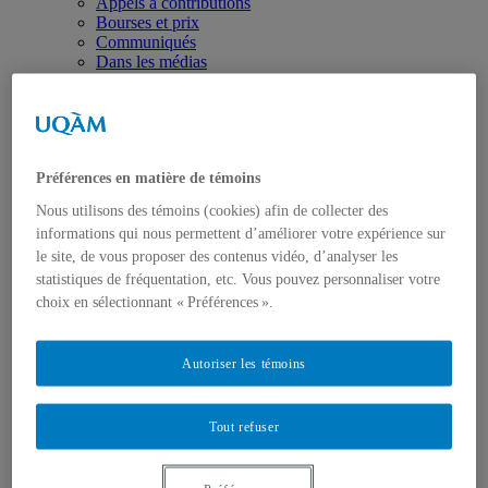
Appels à contributions
Bourses et prix
Communiqués
Dans les médias
Distinctions
Préférences en matière de témoins
Nous utilisons des témoins (cookies) afin de collecter des
informations qui nous permettent d’améliorer votre expérience sur
Activités
le site, de vous proposer des contenus vidéo, d’analyser les
Événements à venir
statistiques de fréquentation, etc. Vous pouvez personnaliser votre
Archives et bilans
choix en sélectionnant « Préférences ».
Colloque international CRISES
Perspectives et dialogue
Vidéos et baladodiffusions
Autoriser les témoins
Tout refuser