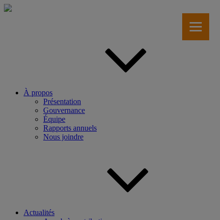
Aller
au
contenu
principal
À propos
Présentation
Gouvernance
Équipe
Rapports annuels
Nous joindre
Actualités