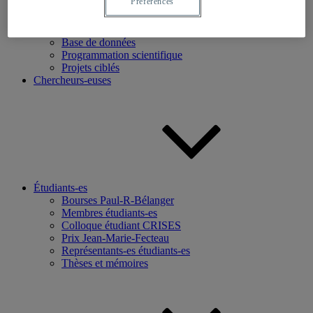
Préférences
Recherche
Axes de recherche
Base de données
Programmation scientifique
Projets ciblés
Chercheurs-euses
Étudiants-es
Bourses Paul-R-Bélanger
Membres étudiants-es
Colloque étudiant CRISES
Prix Jean-Marie-Fecteau
Représentants-es étudiants-es
Thèses et mémoires