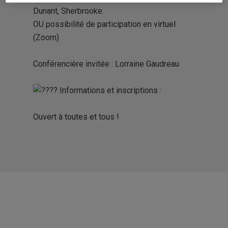
Dunant, Sherbrooke.
OU possibilité de participation en virtuel
(Zoom)
Conférencière invitée : Lorraine Gaudreau
Informations et inscriptions :
Ouvert à toutes et tous !