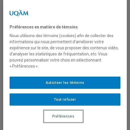
SOCIALE : Y CROIRE,
S’OUTILLER ET S’Y
ENGAGER
Préférences en matière de témoins
Nous utilisons des témoins (cookies) afin de collecter des
informations qui nous permettent d’améliorer votre
expérience sur le site, de vous proposer des contenus vidéo,
d’analyser les statistiques de fréquentation, etc. Vous
pouvez personnaliser votre choix en sélectionnant
« Préférences ».
Une conférence suivie d’échanges et de
discussions sur les luttes sociales et la
Autoriser les témoins
transformation sociale.
Tout refuser
Le jeudi 23 mars, de 10h à 12h (accueil dès
9h30)
Préférences
Au
Baobab – Café de Quartier
, 1551 Rue