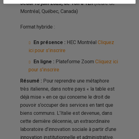
Jeudi 15 juin 2023, de 10h à 12h
(heure de
Montréal, Québec, Canada)
Format hybride :
En présence :
HEC Montréal
Cliquez
ici pour s’inscrire
En ligne :
Plateforme Zoom
Cliquez ici
pour s’inscrire
Résumé :
Pour reprendre une métaphore
très italienne, dans notre pays « la table est
déjà mise » en ce qui concerne le droit de
pouvoir s’occuper des services en tant que
biens communs. L’Italie est devenue, dans
cette dernière décennie, un extraordinaire
laboratoire d’innovation sociale à partir d’une
innovation institutionnelle et administrative.