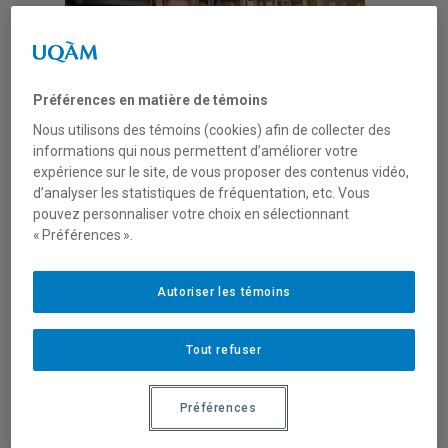
Préférences en matière de témoins
Nous utilisons des témoins (cookies) afin de collecter des
informations qui nous permettent d’améliorer votre
expérience sur le site, de vous proposer des contenus vidéo,
Participer à soigner les biens communs
d’analyser les statistiques de fréquentation, etc. Vous
entre intérêt public et général :
pouvez personnaliser votre choix en sélectionnant
l’innovation administrative italienne et les
« Préférences ».
dynamiques socioéconomiques en cours
Autoriser les témoins
Avec
Daniela Ciaffi,
Professeure de
sociologie urbaine, Polytechnique de Turin,
Tout refuser
Italie
Préférences