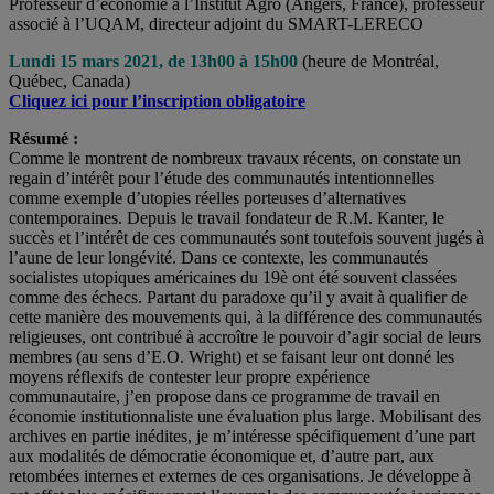
Professeur d’économie à l’Institut Agro (Angers, France), professeur
associé à l’UQAM, directeur adjoint du SMART-LERECO
Lundi 15 mars 2021, de 13h00 à 15h00
(heure de Montréal,
Québec, Canada)
Cliquez ici pour l’inscription obligatoire
Résumé :
Comme le montrent de nombreux travaux récents, on constate un
regain d’intérêt pour l’étude des communautés intentionnelles
comme exemple d’utopies réelles porteuses d’alternatives
contemporaines. Depuis le travail fondateur de R.M. Kanter, le
succès et l’intérêt de ces communautés sont toutefois souvent jugés à
l’aune de leur longévité. Dans ce contexte, les communautés
socialistes utopiques américaines du 19è ont été souvent classées
comme des échecs. Partant du paradoxe qu’il y avait à qualifier de
cette manière des mouvements qui, à la différence des communautés
religieuses, ont contribué à accroître le pouvoir d’agir social de leurs
membres (au sens d’E.O. Wright) et se faisant leur ont donné les
moyens réflexifs de contester leur propre expérience
communautaire, j’en propose dans ce programme de travail en
économie institutionnaliste une évaluation plus large. Mobilisant des
archives en partie inédites, je m’intéresse spécifiquement d’une part
aux modalités de démocratie économique et, d’autre part, aux
retombées internes et externes de ces organisations. Je développe à