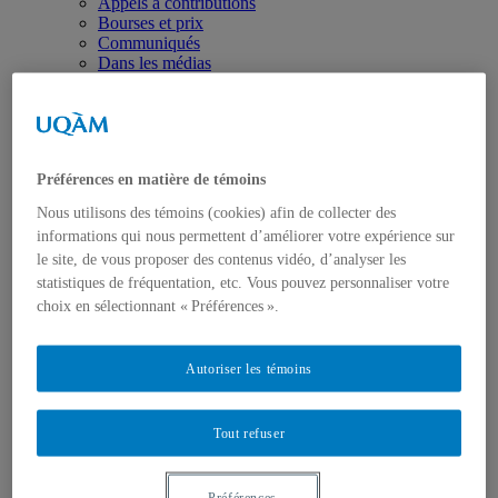
Appels à contributions
Bourses et prix
Communiqués
Dans les médias
Distinctions
Préférences en matière de témoins
Nous utilisons des témoins (cookies) afin de collecter des
informations qui nous permettent d’améliorer votre expérience sur
Activités
le site, de vous proposer des contenus vidéo, d’analyser les
Événements à venir
statistiques de fréquentation, etc. Vous pouvez personnaliser votre
Archives et bilans
choix en sélectionnant « Préférences ».
Colloque international CRISES
Perspectives et dialogue
Vidéos et baladodiffusions
Autoriser les témoins
Tout refuser
Préférences