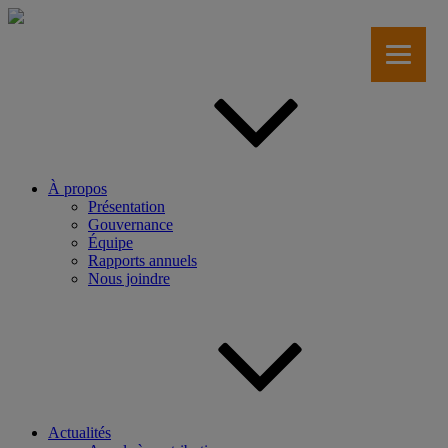
Aller
au
contenu
principal
À propos
Présentation
Gouvernance
Équipe
Rapports annuels
Nous joindre
Actualités