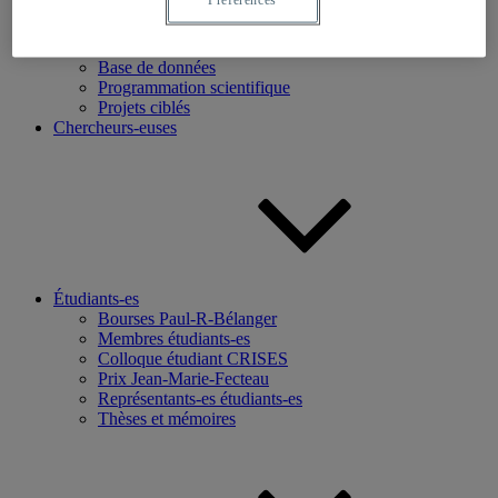
Recherche
Axes de recherche
Base de données
Programmation scientifique
Projets ciblés
Chercheurs-euses
Étudiants-es
Bourses Paul-R-Bélanger
Membres étudiants-es
Colloque étudiant CRISES
Prix Jean-Marie-Fecteau
Représentants-es étudiants-es
Thèses et mémoires