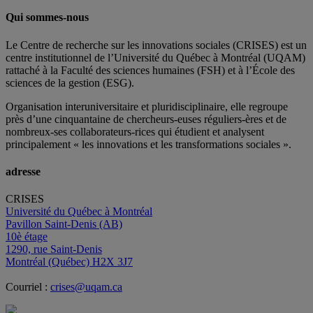
Qui sommes-nous
Le Centre de recherche sur les innovations sociales (CRISES) est un
centre institutionnel de l’Université du Québec à Montréal (UQAM)
rattaché à la Faculté des sciences humaines (FSH) et à l’École des
sciences de la gestion (ESG).
Organisation interuniversitaire et pluridisciplinaire, elle regroupe
près d’
une c
inquantaine
de
chercheurs
-euses
réguliers
-ères
et de
nombreux
-ses
collaborateurs
-rices
qui étudient et analysent
principalement « les innovations et les transformations sociales ».
adresse
CRISES
Université du Québec à Montréal
Pavillon Saint-Denis (AB)
10è étage
1290, rue Saint-Denis
Montréal (Québec) H2X 3J7
Courriel :
crises@uqam.ca