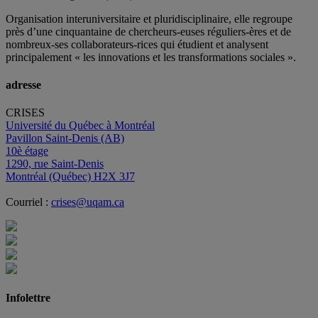
Organisation interuniversitaire et pluridisciplinaire, elle regroupe
près d’
une c
inquantaine
de
chercheurs
-euses
réguliers
-ères
et de
nombreux
-ses
collaborateurs
-rices
qui étudient et analysent
principalement « les innovations et les transformations sociales ».
adresse
CRISES
Université du Québec à Montréal
Pavillon Saint-Denis (AB)
10è étage
1290, rue Saint-Denis
Montréal (Québec) H2X 3J7
Courriel :
crises@uqam.ca
Infolettre