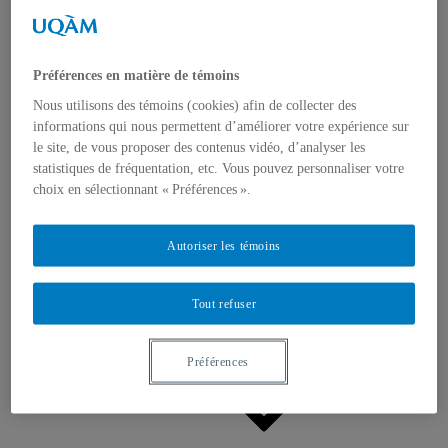
Appels à contributions
Bourses et prix
Communiqués
Dans les médias
Distinctions
Préférences en matière de témoins
Nous utilisons des témoins (cookies) afin de collecter des
informations qui nous permettent d’améliorer votre expérience sur
le site, de vous proposer des contenus vidéo, d’analyser les
statistiques de fréquentation, etc. Vous pouvez personnaliser votre
choix en sélectionnant « Préférences ».
Activités
Événements à venir
Autoriser les témoins
Archives et bilans
Colloque international CRISES
Perspectives et dialogue
Tout refuser
Vidéos et baladodiffusions
Préférences