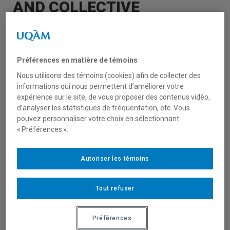
AND COLLECTIVE
ENTERPRISES FOR A MORE
SUSTAINABLE WORLD
Préférences en matière de témoins
Nous utilisons des témoins (cookies) afin de collecter des
informations qui nous permettent d’améliorer votre
expérience sur le site, de vous proposer des contenus vidéo,
d’analyser les statistiques de fréquentation, etc. Vous
pouvez personnaliser votre choix en sélectionnant
« Préférences ».
Autoriser les témoins
Colloque EURAM, du 16 au 18 juin 2021 à
Tout refuser
Montréal,
ESG UQAM | École des sciences
de la gestion,
Préférences
Sur le thème «
Restauration du capitalisme