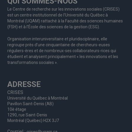
QUI SOMMES-NOUS
Le Centre de recherche sur les innovations sociales (CRISES)
est un centre institutionnel de l’Université du Québec à
Montréal (UQAM) rattaché à la Faculté des sciences humaines
(FSH) et à l’École des sciences de la gestion (ESG).
Organisation interuniversitaire et pluridisciplinaire, elle
regroupe
près d’
une c
inquantaine
de
chercheurs
-euses
réguliers
-ères
et de nombreux
-ses
collaborateurs
-rices
qui
étudient et analysent principalement « les innovations et les
transformations sociales ».
ADRESSE
CRISES
Université du Québec à Montréal
Pavillon Saint-Denis (AB)
10è étage
1290, rue Saint-Denis
Montréal (Québec) H2X 3J7
Courriel :
crises@uqam.ca