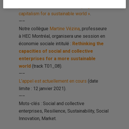
pour un monde durable / Reshaping
capitalism for a sustainable world »
.
—–
Notre collègue
Martine Vézina
, professeure
à HEC Montréal, organisera une session en
économie sociale intitulé :
Rethinking the
capacities of social and collective
enterprises for a more sustainable
world
(track T01_08).
—–
L’appel est actuellement en cours
(date
limite : 12 janvier 2021).
—–
Mots-clés : Social and collective
enterprises, Resilience, Sustainability, Social
Innovation, Market.