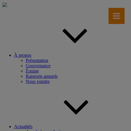
Aller
au
contenu
principal
À propos
Présentation
Gouvernance
Équipe
Rapports annuels
Nous joindre
Actualités