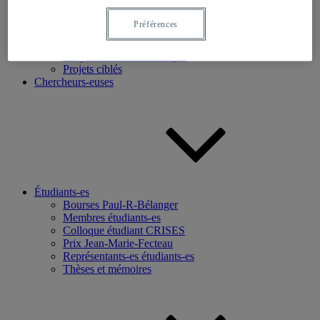
Recherche
Préférences
Axes de recherche
Base de données
Programmation scientifique
Projets ciblés
Chercheurs-euses
Étudiants-es
Bourses Paul-R-Bélanger
Membres étudiants-es
Colloque étudiant CRISES
Prix Jean-Marie-Fecteau
Représentants-es étudiants-es
Thèses et mémoires