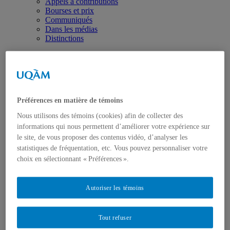
Appels à contributions
Bourses et prix
Communiqués
Dans les médias
Distinctions
Préférences en matière de témoins
Nous utilisons des témoins (cookies) afin de collecter des
Activités
Événements à venir
informations qui nous permettent d’améliorer votre expérience sur
Archives et bilans
le site, de vous proposer des contenus vidéo, d’analyser les
Colloque international CRISES
statistiques de fréquentation, etc. Vous pouvez personnaliser votre
Perspectives et dialogue
choix en sélectionnant « Préférences ».
Vidéos et baladodiffusions
Autoriser les témoins
Tout refuser