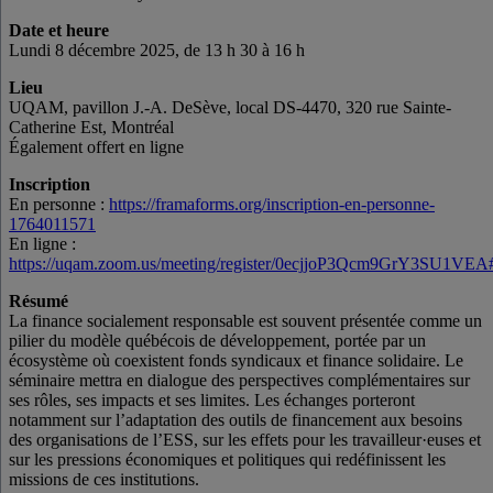
Date et heure
Lundi 8 décembre 2025, de 13 h 30 à 16 h
Lieu
UQAM, pavillon J.-A. DeSève, local DS-4470, 320 rue Sainte-
Catherine Est, Montréal
Également offert en ligne
Inscription
En personne :
https://framaforms.org/inscription-en-personne-
1764011571
En ligne :
https://uqam.zoom.us/meeting/register/0ecjjoP3Qcm9GrY3SU1VEA#/
Résumé
La finance socialement responsable est souvent présentée comme un
pilier du modèle québécois de développement, portée par un
écosystème où coexistent fonds syndicaux et finance solidaire. Le
séminaire mettra en dialogue des perspectives complémentaires sur
ses rôles, ses impacts et ses limites. Les échanges porteront
notamment sur l’adaptation des outils de financement aux besoins
des organisations de l’ESS, sur les effets pour les travailleur·euses et
sur les pressions économiques et politiques qui redéfinissent les
missions de ces institutions.