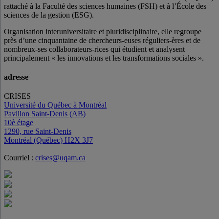
rattaché à la Faculté des sciences humaines (FSH) et à l’École des
sciences de la gestion (ESG).
Organisation interuniversitaire et pluridisciplinaire, elle regroupe
près d’
une c
inquantaine
de
chercheurs
-euses
réguliers
-ères
et de
nombreux
-ses
collaborateurs
-rices
qui étudient et analysent
principalement « les innovations et les transformations sociales ».
adresse
CRISES
Université du Québec à Montréal
Pavillon Saint-Denis (AB)
10è étage
1290, rue Saint-Denis
Montréal (Québec) H2X 3J7
Courriel :
crises@uqam.ca