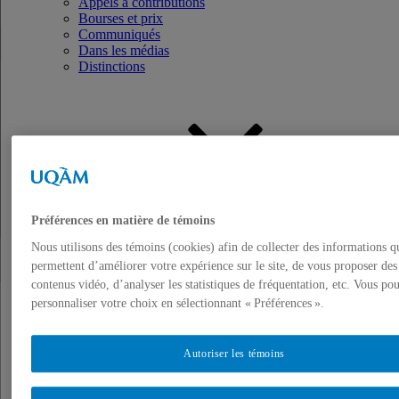
Appels à contributions
Bourses et prix
Communiqués
Dans les médias
Distinctions
Activités
Événements à venir
Préférences en matière de témoins
Archives et bilans
Nous utilisons des témoins (cookies) afin de collecter des informations q
Colloque international CRISES
permettent d’améliorer votre expérience sur le site, de vous proposer des
Perspectives et dialogue
Vidéos et baladodiffusions
contenus vidéo, d’analyser les statistiques de fréquentation, etc. Vous po
personnaliser votre choix en sélectionnant « Préférences ».
Autoriser les témoins