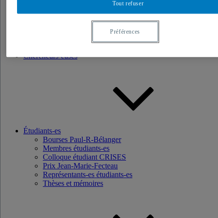
Tout refuser
Recherche
Axes de recherche
Base de données
Préférences
Programmation scientifique
Projets ciblés
Chercheurs-euses
Étudiants-es
Bourses Paul-R-Bélanger
Membres étudiants-es
Colloque étudiant CRISES
Prix Jean-Marie-Fecteau
Représentants-es étudiants-es
Thèses et mémoires