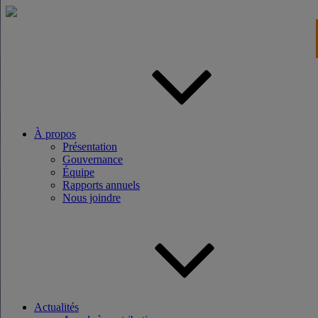
Aller
au
contenu
principal
À propos
Présentation
Gouvernance
Équipe
Rapports annuels
Nous joindre
Actualités