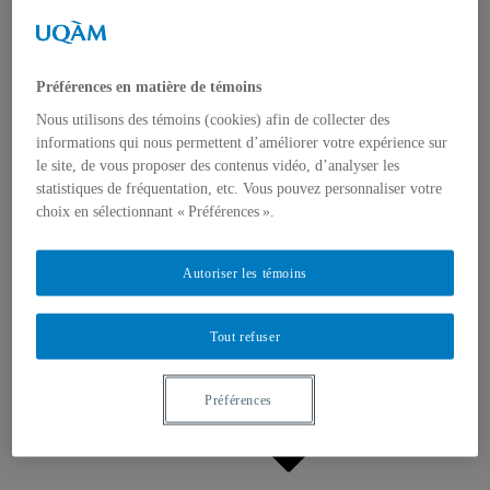
Appels à contributions
Bourses et prix
Communiqués
Dans les médias
Distinctions
Préférences en matière de témoins
Nous utilisons des témoins (cookies) afin de collecter des
informations qui nous permettent d’améliorer votre expérience sur
le site, de vous proposer des contenus vidéo, d’analyser les
statistiques de fréquentation, etc. Vous pouvez personnaliser votre
choix en sélectionnant « Préférences ».
Activités
Événements à venir
Autoriser les témoins
Archives et bilans
Colloque international CRISES
Perspectives et dialogue
Tout refuser
Vidéos et baladodiffusions
Préférences