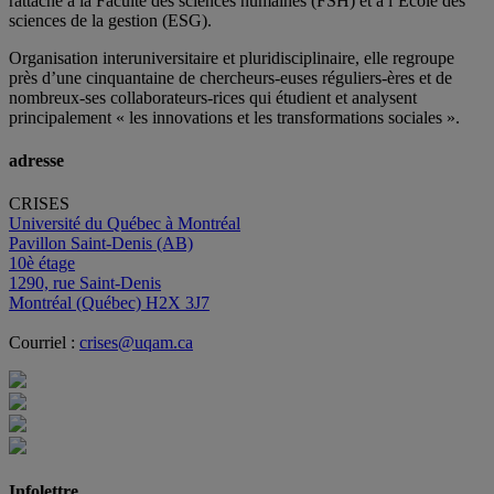
rattaché à la Faculté des sciences humaines (FSH) et à l’École des
sciences de la gestion (ESG).
Organisation interuniversitaire et pluridisciplinaire, elle regroupe
près d’
une c
inquantaine
de
chercheurs
-euses
réguliers
-ères
et de
nombreux
-ses
collaborateurs
-rices
qui étudient et analysent
principalement « les innovations et les transformations sociales ».
adresse
CRISES
Université du Québec à Montréal
Pavillon Saint-Denis (AB)
10è étage
1290, rue Saint-Denis
Montréal (Québec) H2X 3J7
Courriel :
crises@uqam.ca
Infolettre