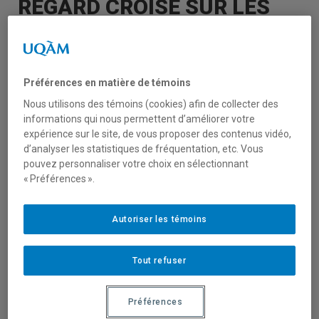
REGARD CROISÉ SUR LES
INNOVATIONS SOCIALES,
LES PROFESSIONNALITÉS
Préférences en matière de témoins
ET LES VULNÉRABILITÉS AU
Nous utilisons des témoins (cookies) afin de collecter des
informations qui nous permettent d’améliorer votre
QUÉBEC ET EN FRANCE
expérience sur le site, de vous proposer des contenus vidéo,
d’analyser les statistiques de fréquentation, etc. Vous
pouvez personnaliser votre choix en sélectionnant
Colloque « Soutien à domicile auprès des
« Préférences ».
aînés :
Regard croisé sur les innovations
Autoriser les témoins
sociales, les professionnalités et les
vulnérabilités au Québec et en France »
Tout refuser
Le 20/10/2022
Préférences