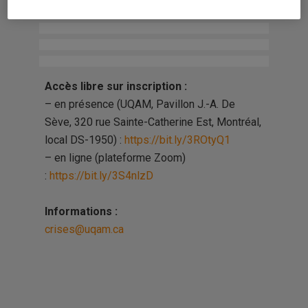
(cliquez sur les images pour ouvrir le PDF)
Accès libre sur inscription :
– en présence (UQAM, Pavillon J.-A. De
Sève, 320 rue Sainte-Catherine Est, Montréal,
local DS-1950) :
https://bit.ly/3ROtyQ1
– en ligne (plateforme Zoom)
:
https://bit.ly/3S4nlzD
Informations :
crises@uqam.ca