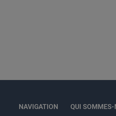
NAVIGATION
QUI SOMMES-