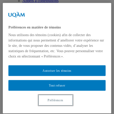
Appels à contributions
Bourses et prix
Communiqués
Dans les médias
Distinctions
Préférences en matière de témoins
Nous utilisons des témoins (cookies) afin de collecter des
informations qui nous permettent d’améliorer votre expérience sur
le site, de vous proposer des contenus vidéo, d’analyser les
statistiques de fréquentation, etc. Vous pouvez personnaliser votre
choix en sélectionnant « Préférences ».
Activités
Événements à venir
Archives et bilans
Autoriser les témoins
Colloque international CRISES
Perspectives et dialogue
Vidéos et baladodiffusions
Tout refuser
Préférences