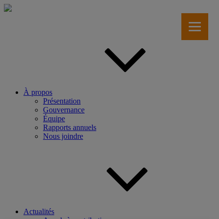
Aller
au
contenu
principal
À propos
Présentation
Gouvernance
Équipe
Rapports annuels
Nous joindre
Actualités