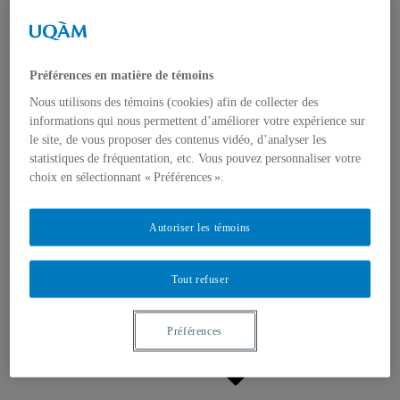
Appels à contributions
Bourses et prix
Communiqués
Dans les médias
Distinctions
Préférences en matière de témoins
Nous utilisons des témoins (cookies) afin de collecter des
informations qui nous permettent d’améliorer votre expérience sur
le site, de vous proposer des contenus vidéo, d’analyser les
statistiques de fréquentation, etc. Vous pouvez personnaliser votre
choix en sélectionnant « Préférences ».
Activités
Événements à venir
Autoriser les témoins
Archives et bilans
Colloque international CRISES
Perspectives et dialogue
Tout refuser
Vidéos et baladodiffusions
Préférences