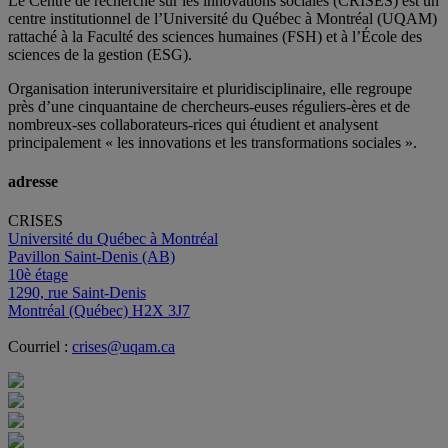
Le Centre de recherche sur les innovations sociales (CRISES) est un
centre institutionnel de l’Université du Québec à Montréal (UQAM)
rattaché à la Faculté des sciences humaines (FSH) et à l’École des
sciences de la gestion (ESG).
Organisation interuniversitaire et pluridisciplinaire, elle regroupe
près d’
une c
inquantaine
de
chercheurs
-euses
réguliers
-ères
et de
nombreux
-ses
collaborateurs
-rices
qui étudient et analysent
principalement « les innovations et les transformations sociales ».
adresse
CRISES
Université du Québec à Montréal
Pavillon Saint-Denis (AB)
10è étage
1290, rue Saint-Denis
Montréal (Québec) H2X 3J7
Courriel :
crises@uqam.ca