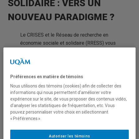
SOLIDAIRE : VERS UN
NOUVEAU PARADIGME ?
Le CRISES et le Réseau de recherche en
économie sociale et solidaire (RRESS) vous
invitent au webinaire en ligne « L’approche
méso de l’économie sociale et solidaire :
vers un nouveau paradigme ? », le lundi 23
mars 2026, de 10 h à 12 h (heure du Québec,
Préférences en matière de témoins
HE). L’inscription est obligatoire.
Nous utilisons des témoins (cookies) afin de collecter des
informations qui nous permettent d’améliorer votre
Ce webinaire sera consacré à la présentation
expérience sur le site, de vous proposer des contenus vidéo,
d’analyser les statistiques de fréquentation, etc. Vous
d’un numéro thématique paru dans la revue
pouvez personnaliser votre choix en sélectionnant
Interventions économiques
en février 2026,
« Préférences ».
portant sur différents secteurs (réemploi,
alimentation, etc.) et diverses organisations
Autoriser les témoins