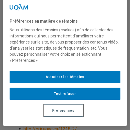
SOINS CHEZ LES
TRAVAILLEURS PROCHES
Préférences en matière de témoins
AIDANTS
Nous utilisons des témoins (cookies) afin de collecter des
informations qui nous permettent d’améliorer votre
expérience sur le site, de vous proposer des contenus vidéo,
Marco Alberio
, membre régulier du CRISES et
d’analyser les statistiques de fréquentation, etc. Vous
titulaire de la
Chaire de recherche du Canada
pouvez personnaliser votre choix en sélectionnant
« Préférences ».
en innovation sociale et développement des
territoires
, a publié dans avec le
Groupe de
recherche et d’intervention régionales [GRIR],
Autoriser les témoins
Université du Québec à Chicoutimi l’article :
Tout refuser
AIDER ET TRAVAILLER : LA CONCILIATION
TRAVAIL-SOINS CHEZ LES TRAVAILLEURS
Préférences
PROCHES AIDANTS, UNE ÉTUDE DE CAS AU
BAS-SAINT-LAURENT, i, 2018, 111
p.
http://grir.uqac.ca/1218-2/