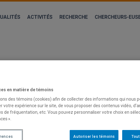
UALITÉS
ACTIVITÉS
RECHERCHE
CHERCHEURS-EUS
ces en matière de témoins
sons des témoins (cookies) afin de collecter des informations qui nous 
r votre expérience sur le site, de vous proposer des contenus vidéo, d’a
es de fréquentation, etc. Vous pouvez personnaliser votre choix en séle
S DE LA PAIX DES BRAVES – ENTREV
ces ».
, membre du CRISES et du
Centre d’études pour l’autonomie éc
érences
Autoriser les témoins
Tout