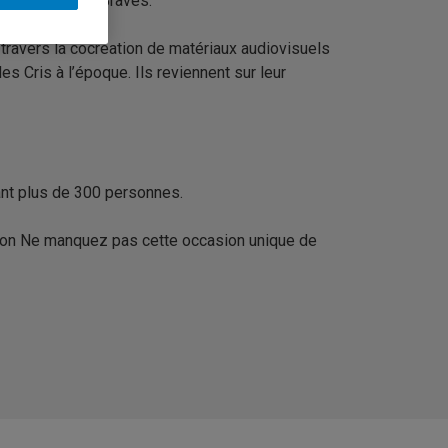
de la Paix des Braves.
 travers la cocréation de matériaux audiovisuels
 Cris à l’époque. Ils reviennent sur leur
ant plus de 300 personnes.
ation Ne manquez pas cette occasion unique de