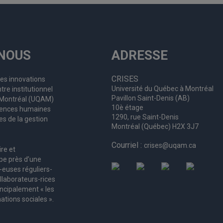
NOUS
ADRESSE
CRISES
les innovations
Université du Québec à Montréal
tre institutionnel
Pavillon Saint-Denis (AB)
à Montréal (UQAM)
10è étage
ciences humaines
1290, rue Saint-Denis
es de la gestion
Montréal (Québec) H2X 3J7
Courriel :
crises@uqam.ca
ire et
upe
près d’
une
-euses
réguliers
-
llaborateurs
-rices
incipalement « les
ations sociales ».