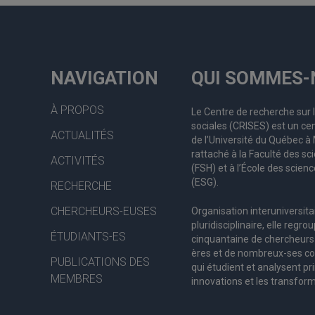
NAVIGATION
QUI SOMMES-
À PROPOS
Le Centre de recherche sur 
sociales (CRISES) est un cen
ACTUALITÉS
de l’Université du Québec 
rattaché à la Faculté des s
ACTIVITÉS
(FSH) et à l’École des scienc
(ESG).
RECHERCHE
CHERCHEURS-EUSES
Organisation interuniversita
pluridisciplinaire, elle regro
ÉTUDIANTS-ES
c
inquantaine
de
chercheurs
ères
et de nombreux
-ses
co
PUBLICATIONS DES
qui étudient et analysent pr
MEMBRES
innovations et les transform