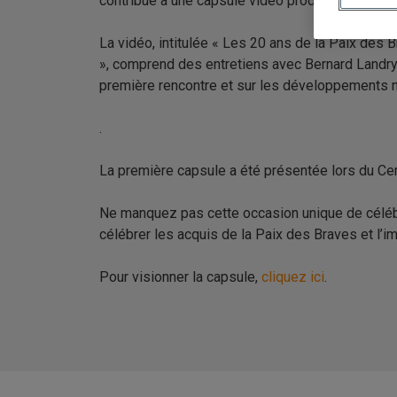
contribué à une capsule vidéo produite par l’AEP
La vidéo, intitulée « Les 20 ans de la Paix des 
», comprend des entretiens avec Bernard Landry,
première rencontre et sur les développements 
.
La première capsule a été présentée lors du Ce
Ne manquez pas cette occasion unique de célébr
célébrer les acquis de la Paix des Braves et l’im
Pour visionner la capsule,
cliquez ici
.