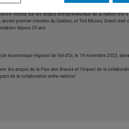
A, qui met en lumière les acquis de sa recherche sur les 20 ans 
Braves! Retour sur les acquis entrepreneuriaux de la Nation crie à
 ancien premier ministre du Québec, et Ted Moses, Grand chef des
notables depuis 20 ans.
rcle économique régional de Val d’Or, le 14 novembre 2022, dev
er les acquis de la Paix des Braves et l’impact de la collabor
pact de la collaboration entre nations!