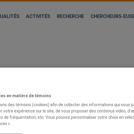
UALITÉS
ACTIVITÉS
RECHERCHE
CHERCHEURS-EUS
ces en matière de témoins
sons des témoins (cookies) afin de collecter des informations qui nous 
LAIRE, COOP ET ÉCONOMIE SOCIALE
r votre expérience sur le site, de vous proposer des contenus vidéo, d’a
es de fréquentation, etc. Vous pouvez personnaliser votre choix en séle
ces ».