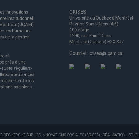
CRISES
les innovations
Université du Québec à Montréal
tre institutionnel
Pavillon Saint-Denis (AB)
à Montréal (UQAM)
10è étage
ciences humaines
1290, rue Saint-Denis
es de la gestion
Montréal (Québec) H2X 3J7
Courriel :
crises@uqam.ca
ire et
upe
près d’
une
-euses
réguliers
-
llaborateurs
-rices
incipalement « les
ations sociales ».
E RECHERCHE SUR LES INNOVATIONS SOCIALES (CRISES)
- RÉALISATION : STU