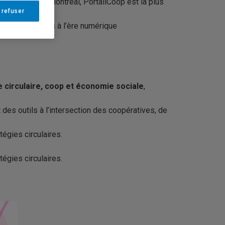
bliothèque HEC Montréal, PortailCoop est la plus
 refuser
t les mutuelles à l’ère numérique
e circulaire, coop et économie sociale
,
des outils à l’intersection des coopératives, de
égies circulaires.
égies circulaires.