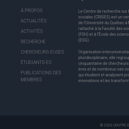
À PROPOS
Le Centre de recherche sur 
sociales (CRISES) est un cen
ACTUALITÉS
de l’Université du Québec 
rattaché à la Faculté des s
ACTIVITÉS
(FSH) et à l’École des scienc
(ESG).
RECHERCHE
CHERCHEURS-EUSES
Organisation interuniversita
pluridisciplinaire, elle regro
ÉTUDIANTS-ES
c
inquantaine
de
chercheurs
ères
et de nombreux
-ses
co
PUBLICATIONS DES
qui étudient et analysent pr
MEMBRES
innovations et les transform
© 2026 CENTRE D