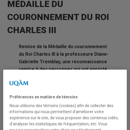
MÉDAILLE DU
COURONNEMENT DU ROI
CHARLES III
Remise de la Médaille du couronnement
du Roi Charles III à la professeure Diane-
Gabrielle Tremblay, une reconnaissance
remise à des personnes qui ont apporté
une contribution sociale significative.
La professeure
Diane-Gabrielle Tremblay
,
Préférences en matière de témoins
professeure titulaire à l’Université TÉLUQ et
Nous utilisons des témoins (cookies) afin de collecter des
chercheuse au CRISES, a obtenu la Médaille
informations qui nous permettent d’améliorer votre
du couronnement du Roi Charles III, une
expérience sur le site, de vous proposer des contenus vidéo,
reconnaissance remise à des Canadiens-nes
d’analyser les statistiques de fréquentation, etc. Vous
qui ont apporté une contribution significative