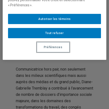
pouvez personnaliser votre choix en sélectionnant
« Préférences ».
à la société !
Autoriser les témoins
Tout refuser
Préférences
(cliquez sur l’image pour l’ouvrir en ligne)
Communicatrice hors pair, non seulement
dans les milieux scientifiques mais aussi
auprès des médias et du grand public, Diane-
Gabrielle Tremblay a contribué à l’avancement
de nombre de dossiers d’importance sociale
majeure, dans les domaines des
transformations du travail, des congés