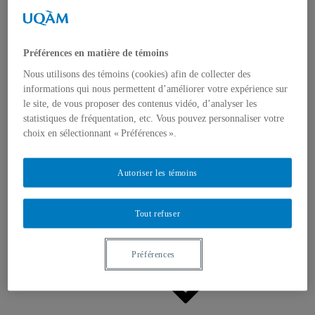
Appels à contributions
Bourses et prix
Communiqués
Dans les médias
Distinctions
Préférences en matière de témoins
Nous utilisons des témoins (cookies) afin de collecter des
informations qui nous permettent d’améliorer votre expérience sur
le site, de vous proposer des contenus vidéo, d’analyser les
statistiques de fréquentation, etc. Vous pouvez personnaliser votre
choix en sélectionnant « Préférences ».
Activités
Événements à venir
Autoriser les témoins
Archives et bilans
Colloque international CRISES
Perspectives et dialogue
Tout refuser
Vidéos et baladodiffusions
Préférences