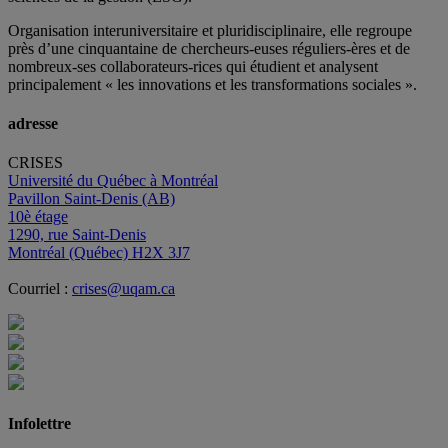
Organisation interuniversitaire et pluridisciplinaire, elle regroupe
près d’
une c
inquantaine
de
chercheurs
-euses
réguliers
-ères
et de
nombreux
-ses
collaborateurs
-rices
qui étudient et analysent
principalement « les innovations et les transformations sociales ».
adresse
CRISES
Université du Québec à Montréal
Pavillon Saint-Denis (AB)
10è étage
1290, rue Saint-Denis
Montréal (Québec) H2X 3J7
Courriel :
crises@uqam.ca
Infolettre