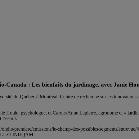
io-Canada : Les bienfaits du jardinage, avec Janie Ho
sité du Québec à Montréal, Centre de recherche sur les innovations
ie Houle, psychologue, et Carole-Anne Lapierre, agronome et « jardinièr
 l’esprit.
da.ca/ohdio/premiere/emissions/le-champ-des-possibles/segments/entrevue
n=BULLETINUQAM