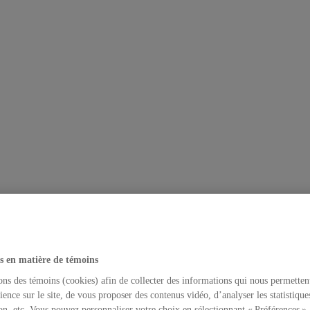
s en matière de témoins
ons des témoins (cookies) afin de collecter des informations qui nous permetten
ience sur le site, de vous proposer des contenus vidéo, d’analyser les statistique
on, etc. Vous pouvez personnaliser votre choix en sélectionnant « Préférences ».