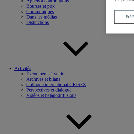
Appels à contributions
Bourses et prix
Communiqués
Dans les médias
Préf
Distinctions
Activités
Événements à venir
Archives et bilans
Colloque international CRISES
Perspectives et dialogue
Vidéos et baladodiffusions