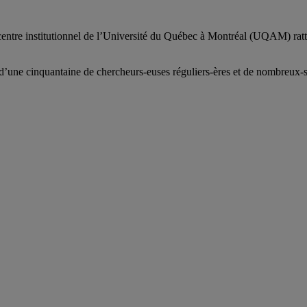
centre institutionnel de l’Université du Québec à Montréal (UQAM) ratt
d’
une c
inquantaine
de
chercheurs
-euses
réguliers
-ères
et de nombreux
-