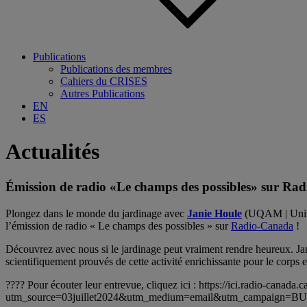
Publications
Publications des membres
Cahiers du CRISES
Autres Publications
EN
ES
Actualités
Émission de radio «Le champs des possibles» sur Rad
Plongez dans le monde du jardinage avec
Janie Houle
(UQAM | Univer
l’émission de radio « Le champs des possibles » sur
Radio-Canada
!
Découvrez avec nous si le jardinage peut vraiment rendre heureux. Jan
scientifiquement prouvés de cette activité enrichissante pour le corps et
???? Pour écouter leur entrevue, cliquez ici : https://ici.radio-cana
utm_source=03juillet2024&utm_medium=email&utm_campaig