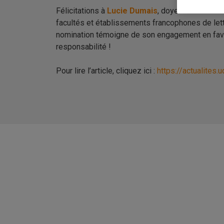
Félicitations à
Lucie Dumais
, doyenne de la
Fac
facultés et établissements francophones de lett
nomination témoigne de son engagement en faveur
responsabilité !
Pour lire l’article, cliquez ici :
https://actualites