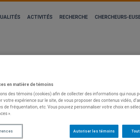
UALITÉS
ACTIVITÉS
RECHERCHE
CHERCHEURS-EUS
ces en matière de témoins
sons des témoins (cookies) afin de collecter des informations qui nous 
r votre expérience sur le site, de vous proposer des contenus vidéo, d’a
es de fréquentation, etc. Vous pouvez personnaliser votre choix en séle
S QUI A ÉTÉ ÉLUE PRÉSIDENTE DE L’A
ces ».
S DE LETTRES ET DE SCIENCES HUM
érences
Autoriser les témoins
Tout