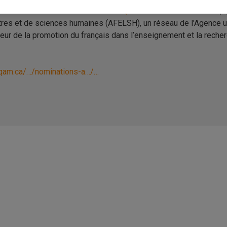
ulté des sciences humaines de l’UQAM
et membre du
CRISES
, 
res et de sciences humaines (AFELSH), un réseau de l’Agence uni
 de la promotion du français dans l’enseignement et la recherc
.uqam.ca/…/nominations-a…/…