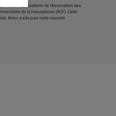
qui a été élue présidente de l’Association des
versitaire de la francophonie (AUF). Cette
he. Bravo à elle pour cette nouvelle