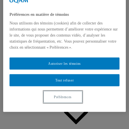
Appels à contributions
Bourses et prix
Communiqués
Préférences en matière de témoins
Dans les médias
Distinctions
Nous utilisons des témoins (cookies) afin de collecter des
informations qui nous permettent d’améliorer votre expérience sur
le site, de vous proposer des contenus vidéo, d’analyser les
statistiques de fréquentation, etc. Vous pouvez personnaliser votre
choix en sélectionnant « Préférences ».
Autoriser les témoins
Activités
Événements à venir
Archives et bilans
Tout refuser
Colloque international CRISES
Perspectives et dialogue
Vidéos et baladodiffusions
Préférences