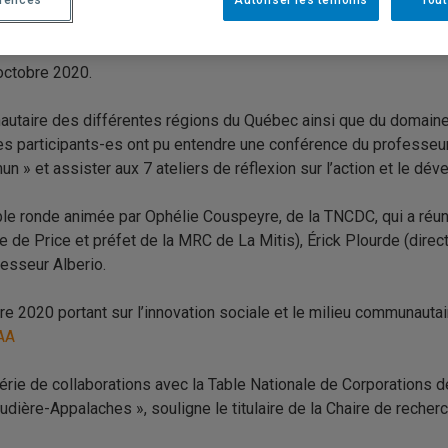
érences
Autoriser les témoins
Tout
 développement des territoires
, dirigée par le professeur
Marco 
ent territorial et l’innovation sociale en collaboration avec la
Ta
octobre 2020.
taire des différentes régions du Québec ainsi que du domaine de
e. Les participants-es ont pu entendre une conférence du professe
n » et assister aux 7 ateliers de réflexion sur l’action et le 
le ronde animée par Ophélie Couspeyre, de la TNCDC, qui a réuni
 de Price et préfet de la MRC de La Mitis), Érick Plourde (direc
fesseur Alberio.
re 2020 portant sur l’innovation sociale et le milieu communauta
AA
série de collaborations avec la Table Nationale de Corporation
dière-Appalaches », souligne le titulaire de la Chaire de recher