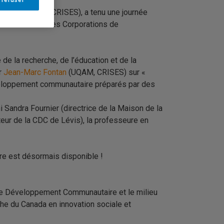
 refuser
Alberio
(
UQAR,
CRISES
), a tenu une journée
ble nationale des Corporations de
 la recherche, de l’éducation et de la
ur
Jean-Marc Fontan
(
UQAM,
CRISES) sur «
développement communautaire préparés par des
 Sandra Fournier (directrice de la Maison de la
teur de la CDC de Lévis), la professeure en
ire est désormais disponible !
s de Développement Communautaire et le milieu
che du Canada en innovation sociale et