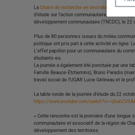
Préf
La
Chaire de recherche en innovation sociale et
d’étude sur l’action communautaire, le développem
développement communautaire (TNCDC), le 22 
.
Plus de 80 personnes issues du milieu communau
politique ont pris part à cette activité en lign
L’effet papillon pour un communautaire du commu
étudiants-es.
La journée a également été ponctuée par une tab
Famille Beauce-Étchemins), Bruno Paradis (maire
travail social de l’UQAR Lucie Gélineau et le pro
.
La table ronde de la journée d’étude du 22 octob
https://www.youtube.com/watch?v=-qGuhZV3A
.
« Cette rencontre est la première d’une longue 
communautaire et associatif de la région de Chau
développement des territoires.