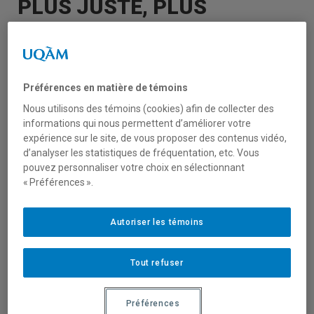
PLUS JUSTE, PLUS
DÉMOCRATIQUE
Entrevue avec Yves-Marie Abraham : La
Préférences en matière de témoins
décroissance
Nous utilisons des témoins (cookies) afin de collecter des
informations qui nous permettent d’améliorer votre
expérience sur le site, de vous proposer des contenus vidéo,
d’analyser les statistiques de fréquentation, etc. Vous
pouvez personnaliser votre choix en sélectionnant
« Préférences ».
« Après
Autoriser les témoins
son entrevue avec Luc Ferry
, qui pourfendait
la décroissance, Stéphan Bureau poursuit la
conversation sur le sujet avec le professeur
Tout refuser
à HEC Montréal
Yves-Marie Abraham
,
membre du groupe de recherche sur la
Préférences