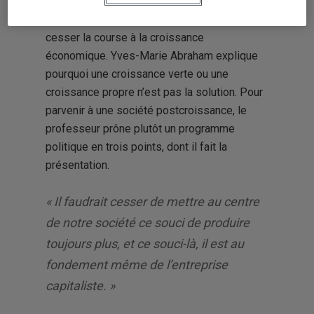
décroissance Polémos. L’invité donne trois
raisons pour lesquelles il faut, selon lui,
cesser la course à la croissance
économique. Yves-Marie Abraham explique
pourquoi une croissance verte ou une
croissance propre n’est pas la solution. Pour
parvenir à une société postcroissance, le
professeur prône plutôt un programme
politique en trois points, dont il fait la
présentation.
« Il faudrait cesser de mettre au centre
de notre société ce souci de produire
toujours plus, et ce souci-là, il est au
fondement même de l’entreprise
capitaliste. »