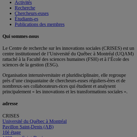
Activités
Recherche
Chercheurs-euses
Étudiants-es
Publications des membres
Qui sommes-nous
Le Centre de recherche sur les innovations sociales (CRISES) est un
centre institutionnel de l’Université du Québec à Montréal (UQAM)
rattaché à la Faculté des sciences humaines (FSH) et à l’École des
sciences de la gestion (ESG).
Organisation interuniversitaire et pluridisciplinaire, elle regroupe
près d’
une c
inquantaine
de
chercheurs
-euses
réguliers
-ères
et de
nombreux
-ses
collaborateurs
-rices
qui étudient et analysent
principalement « les innovations et les transformations sociales ».
adresse
CRISES
Université du Québec à Montréal
Pavillon Saint-Denis (AB)
10è étage