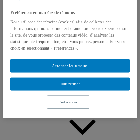
Appels à contributions
Bourses et prix
Communiqués
Préférences en matière de témoins
Dans les médias
Nous utilisons des témoins (cookies) afin de collecter des
Distinctions
informations qui nous permettent d’améliorer votre expérience sur
le site, de vous proposer des contenus vidéo, d’analyser les
statistiques de fréquentation, etc. Vous pouvez personnaliser votre
choix en sélectionnant « Préférences ».
Autoriser les témoins
Activités
Événements à venir
Archives et bilans
Tout refuser
Colloque international CRISES
Perspectives et dialogue
Vidéos et baladodiffusions
Préférences