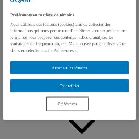
Appels à contributions
Bourses et prix
Communiqués
Préférences en matière de témoins
Dans les médias
Distinctions
Nous utilisons des témoins (cookies) afin de collecter des
informations qui nous permettent d’améliorer votre expérience sur
le site, de vous proposer des contenus vidéo, d’analyser les
statistiques de fréquentation, etc. Vous pouvez personnaliser votre
choix en sélectionnant « Préférences ».
Autoriser les témoins
Activités
Événements à venir
Archives et bilans
Tout refuser
Colloque international CRISES
Perspectives et dialogue
Vidéos et baladodiffusions
Préférences