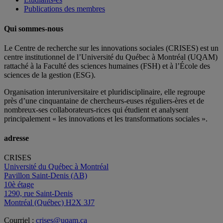
Publications des membres
Qui sommes-nous
Le Centre de recherche sur les innovations sociales (CRISES) est un
centre institutionnel de l’Université du Québec à Montréal (UQAM)
rattaché à la Faculté des sciences humaines (FSH) et à l’École des
sciences de la gestion (ESG).
Organisation interuniversitaire et pluridisciplinaire, elle regroupe
près d’
une c
inquantaine
de
chercheurs
-euses
réguliers
-ères
et de
nombreux
-ses
collaborateurs
-rices
qui étudient et analysent
principalement « les innovations et les transformations sociales ».
adresse
CRISES
Université du Québec à Montréal
Pavillon Saint-Denis (AB)
10è étage
1290, rue Saint-Denis
Montréal (Québec) H2X 3J7
Courriel :
crises@uqam.ca