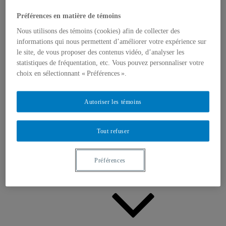
Appels à contributions
Bourses et prix
Préférences en matière de témoins
Communiqués
Dans les médias
Nous utilisons des témoins (cookies) afin de collecter des
Distinctions
informations qui nous permettent d’améliorer votre expérience sur
le site, de vous proposer des contenus vidéo, d’analyser les
statistiques de fréquentation, etc. Vous pouvez personnaliser votre
choix en sélectionnant « Préférences ».
Autoriser les témoins
Activités
Événements à venir
Tout refuser
Archives et bilans
Colloque international CRISES
Perspectives et dialogue
Vidéos et baladodiffusions
Préférences