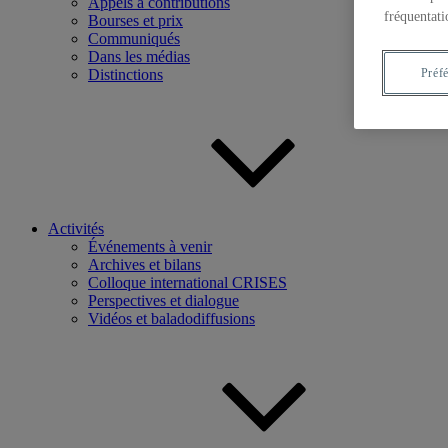
Appels à contributions
fréquentati
Bourses et prix
Communiqués
Dans les médias
Distinctions
Préf
Activités
Événements à venir
Archives et bilans
Colloque international CRISES
Perspectives et dialogue
Vidéos et baladodiffusions