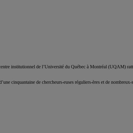
centre institutionnel de l’Université du Québec à Montréal (UQAM) ratt
d’
une c
inquantaine
de
chercheurs
-euses
réguliers
-ères
et de nombreux
-