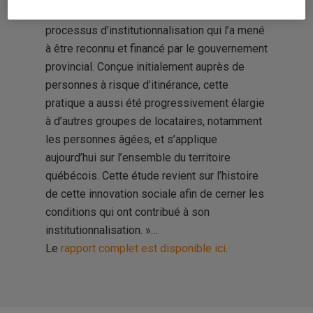
sociale importante ayant fait l’objet d’un
processus d’institutionnalisation qui l’a mené
à être reconnu et financé par le gouvernement
provincial. Conçue initialement auprès de
personnes à risque d’itinérance, cette
pratique a aussi été progressivement élargie
à d’autres groupes de locataires, notamment
les personnes âgées, et s’applique
aujourd’hui sur l’ensemble du territoire
québécois. Cette étude revient sur l’histoire
de cette innovation sociale afin de cerner les
conditions qui ont contribué à son
institutionnalisation. »…
Le
rapport complet est disponible ici
.