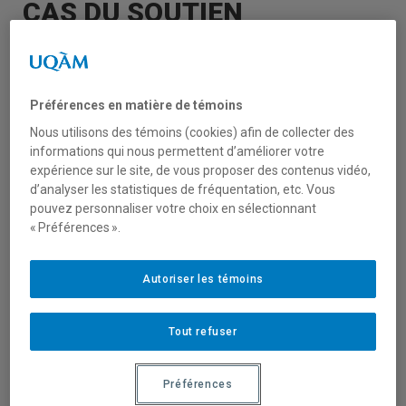
CAS DU SOUTIEN
COMMUNAUTAIRE EN
LOGEMENT SOCIAL AU
Préférences en matière de témoins
QUÉBEC
Nous utilisons des témoins (cookies) afin de collecter des
informations qui nous permettent d’améliorer votre
expérience sur le site, de vous proposer des contenus vidéo,
Un nouveau Cahier de recherche du CRISES
d’analyser les statistiques de fréquentation, etc. Vous
pouvez personnaliser votre choix en sélectionnant
est disponible !
« Préférences ».
«
Le transfert de l’innovation sociale : le
cas du soutien communautaire en
logement social au Québec
», de Jean-
Autoriser les témoins
Vincent Bergeron-Gaudin (
Université de
Montréal
) et Christian Jetté (U. de
Tout refuser
Montréal,
CRISES
) no ET2101.
« Le soutien communautaire en logement
Préférences
social au Québec représente une innovation