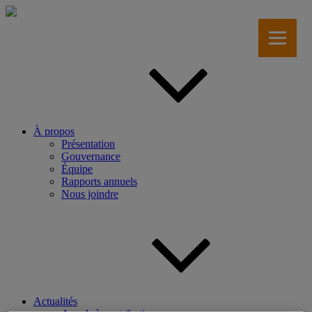
Aller
au
contenu
principal
À propos
Présentation
Gouvernance
Équipe
Rapports annuels
Nous joindre
Actualités