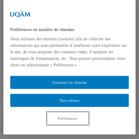
Appels à contributions
Bourses et prix
Communiqués
Dans les médias
Distinctions
Préférences en matière de témoins
Nous utilisons des témoins (cookies) afin de collecter des
informations qui nous permettent d’améliorer votre expérience sur
le site, de vous proposer des contenus vidéo, d’analyser les
statistiques de fréquentation, etc. Vous pouvez personnaliser votre
choix en sélectionnant « Préférences ».
Activités
Événements à venir
Archives et bilans
Autoriser les témoins
Colloque international CRISES
Perspectives et dialogue
Vidéos et baladodiffusions
Tout refuser
Préférences