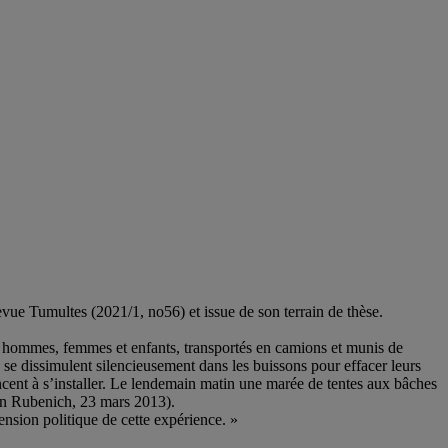
evue Tumultes (2021/1, no56) et issue de son terrain de thèse.
e hommes, femmes et enfants, transportés en camions et munis de
s se dissimulent silencieusement dans les buissons pour effacer leurs
mencent à s’installer. Le lendemain matin une marée de tentes aux bâches
ton Rubenich, 23 mars 2013).
nsion politique de cette expérience. »