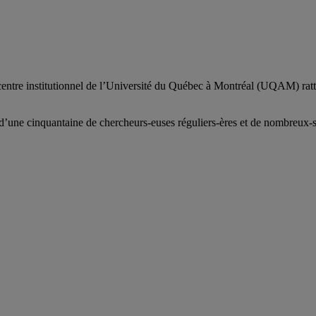
centre institutionnel de l’Université du Québec à Montréal (UQAM) ratt
d’
une c
inquantaine
de
chercheurs
-euses
réguliers
-ères
et de nombreux
-