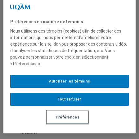
LES CULTURES
POPULAIRES LOCALES
Préférences en matière de témoins
Nous utilisons des témoins (cookies) afin de collecter des
Appel à contributions |
Notre collègue
informations qui nous permettent d’améliorer votre
Rachid Bagoui
, professeur à l’Université
expérience sur le site, de vous proposer des contenus vidéo,
d’analyser les statistiques de fréquentation, etc. Vous
Laurentienne, vous invite à déposer une
pouvez personnaliser votre choix en sélectionnant
proposition d’articles pour la revue
L’Autre
« Préférences ».
culture
.
L’appel à propositions
est adressé
aux chercheurs-euses et aux acteurs de
Autoriser les témoins
terrain visant à recueillir des articles sur les
cultures locales.
Tout refuser
En effet, ce troisième numéro est consacré
au débat sur le lien entre le contexte de «
Préférences
mondialisation » et les cultures populaires
locales.