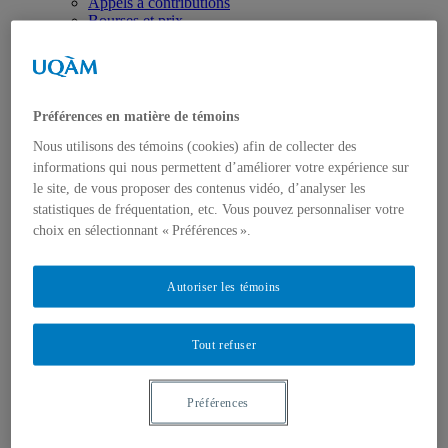
Appels à contributions
Bourses et prix
Communiqués
Dans les médias
Distinctions
Préférences en matière de témoins
Nous utilisons des témoins (cookies) afin de collecter des
informations qui nous permettent d’améliorer votre expérience sur
le site, de vous proposer des contenus vidéo, d’analyser les
statistiques de fréquentation, etc. Vous pouvez personnaliser votre
Activités
choix en sélectionnant « Préférences ».
Événements à venir
Archives et bilans
Colloque international CRISES
Autoriser les témoins
Perspectives et dialogue
Vidéos et baladodiffusions
Tout refuser
Préférences