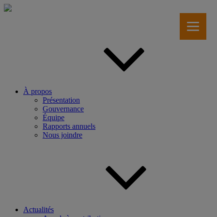
Aller
au
contenu
principal
À propos
Présentation
Gouvernance
Équipe
Rapports annuels
Nous joindre
Actualités