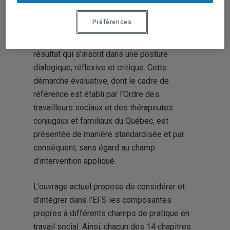
L’évaluation du fonctionnement social (EFS)
Préférences
effectuée par les personnes travailleuses
sociales est à la fois un processus et un
résultat qui s’inscrit dans une posture
dialogique, réflexive et critique. Cette
démarche évaluative, dont le cadre de
référence est établi par l’Ordre des
travailleurs sociaux et des thérapeutes
conjugaux et familiaux du Québec, est
présentée de manière standardisée et par
conséquent, sans égard au champ
d’intervention appliqué.
L’ouvrage actuel propose de considérer et
d’intégrer dans l’EFS les composantes
propres à différents champs de pratique en
travail social. Ainsi, chacun des 14 chapitres