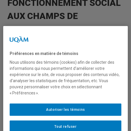
FONCTIONNEMENT SOCIAL
AUX CHAMPS DE
PRATIQUE. POSTURES ET
PROCESSUS EN TRAVAIL
SOCIAL
Préférences en matière de témoins
Nous utilisons des témoins (cookies) afin de collecter des
informations qui nous permettent d’améliorer votre
Sous la direction de Grace
expérience sur le site, de vous proposer des contenus vidéo,
Chammas,
Josée Grenier
et Roxanne Fay
d’analyser les statistiques de fréquentation, etc. Vous
pouvez personnaliser votre choix en sélectionnant
« Préférences ».
Publié aux Presses de l’Université du
Québec (PUQ), collection Problèmes sociaux
et interventions sociales (2024)
Autoriser les témoins
Résumé :
Tout refuser