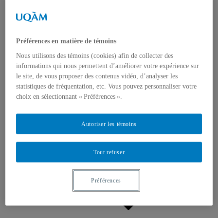
Appels à contributions
Bourses et prix
Communiqués
Dans les médias
Distinctions
Préférences en matière de témoins
Nous utilisons des témoins (cookies) afin de collecter des
informations qui nous permettent d’améliorer votre expérience sur
le site, de vous proposer des contenus vidéo, d’analyser les
statistiques de fréquentation, etc. Vous pouvez personnaliser votre
choix en sélectionnant « Préférences ».
Activités
Événements à venir
Autoriser les témoins
Archives et bilans
Colloque international CRISES
Perspectives et dialogue
Tout refuser
Vidéos et baladodiffusions
Préférences