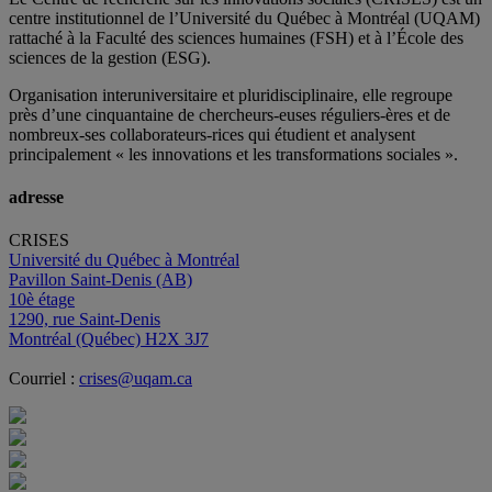
centre institutionnel de l’Université du Québec à Montréal (UQAM)
rattaché à la Faculté des sciences humaines (FSH) et à l’École des
sciences de la gestion (ESG).
Organisation interuniversitaire et pluridisciplinaire, elle regroupe
près d’
une c
inquantaine
de
chercheurs
-euses
réguliers
-ères
et de
nombreux
-ses
collaborateurs
-rices
qui étudient et analysent
principalement « les innovations et les transformations sociales ».
adresse
CRISES
Université du Québec à Montréal
Pavillon Saint-Denis (AB)
10è étage
1290, rue Saint-Denis
Montréal (Québec) H2X 3J7
Courriel :
crises@uqam.ca